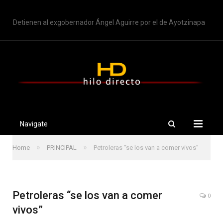
TRENDING
Detienen al exgobernador Ángel Aguirre por el de Ayotzinapa
Navigate
»
»
Home
PRINCIPAL
Petroleras “se los van a comer vivos”
Petroleras “se los van a comer
0
vivos”