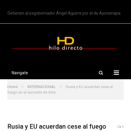
TRENDING
Detienen al exgobernador Ángel Aguirre por el de Ayotzinapa
Navigate
»
»
Home
INTERNACIONAL
Rusia y EU acuerdan cese al
fuego en el suroeste de Siria
Rusia y EU acuerdan cese al fuego
0