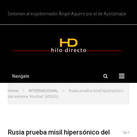
TRENDING
Detienen al exgobernador Ángel Aguirre por el de Ayotzinapa
Navigate
»
»
Home
INTERNACIONAL
Rusia prueba misil hipersónico
del sistema ‘Kinzhal’ (VIDEO)
Rusia prueba misil hipersónico del
0