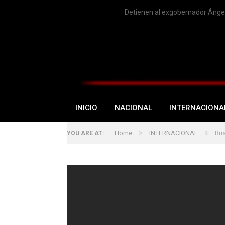
TRENDING
Detienen al exgobernador Ángel
INICIO
NACIONAL
INTERNACIONA
»
»
Home
INTERNACIONAL
Rus
YOU ARE AT: