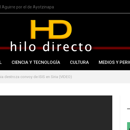
 Aguirre por el de Ayotzinapa
L
CIENCIA Y TECNOLOGÍA
CULTURA
MEDIOS Y PERI
ia destroza convoy de ISIS en Siria (VIDEO)