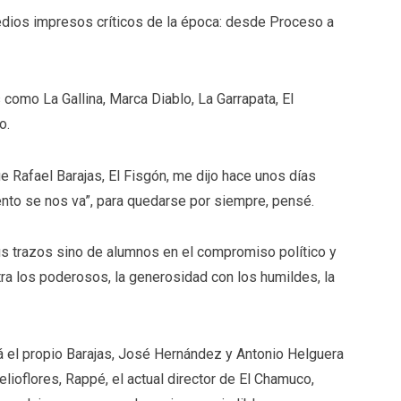
edios impresos críticos de la época: desde Proceso a
omo La Gallina, Marca Diablo, La Garrapata, El
o.
ue Rafael Barajas, El Fisgón, me dijo hace unos días
ento se nos va”, para quedarse por siempre, pensé.
us trazos sino de alumnos en el compromiso político y
ntra los poderosos, la generosidad con los humildes, la
á el propio Barajas, José Hernández y Antonio Helguera
lioflores, Rappé, el actual director de El Chamuco,