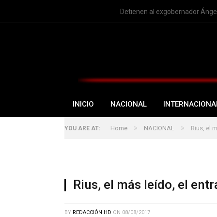
TRENDING
Detienen al exgobernador Ángel
INICIO
NACIONAL
INTERNACIONA
»
»
Home
NACIONAL
Rius, el 
YOU ARE AT:
Rius, el más leído, el ent
BY
REDACCIÓN HD
ON
08/08/2017