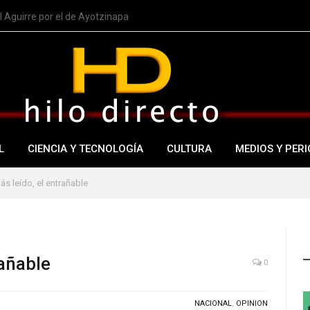
 Aguirre por el de Ayotzinapa
L
CIENCIA Y TECNOLOGÍA
CULTURA
MEDIOS Y PERI
más leído, el entrañable
rañable
0
NACIONAL
,
OPINION