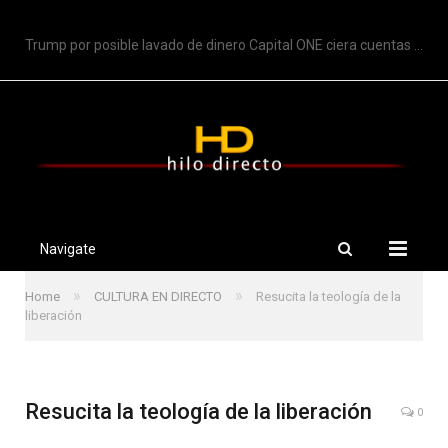
TRENDING
Trump por posible lavado de dinero Capital ONE ciera cuentas de Trump
Navigate
»
»
Home
CULTURA EN DIRECTO
Resucita la teología de la
liberación
Resucita la teología de la liberación
0