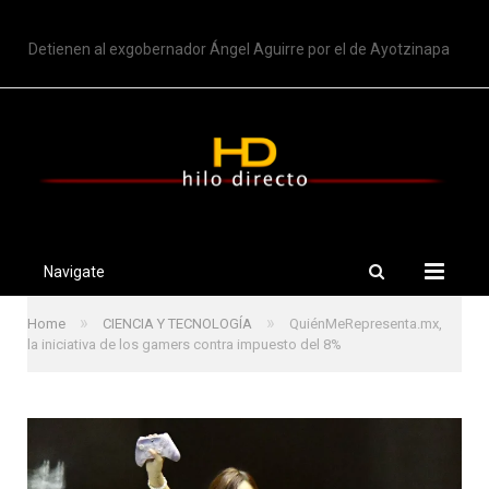
TRENDING
Detienen al exgobernador Ángel Aguirre por el de Ayotzinapa
Navigate
»
»
Home
CIENCIA Y TECNOLOGÍA
QuiénMeRepresenta.mx,
la iniciativa de los gamers contra impuesto del 8%