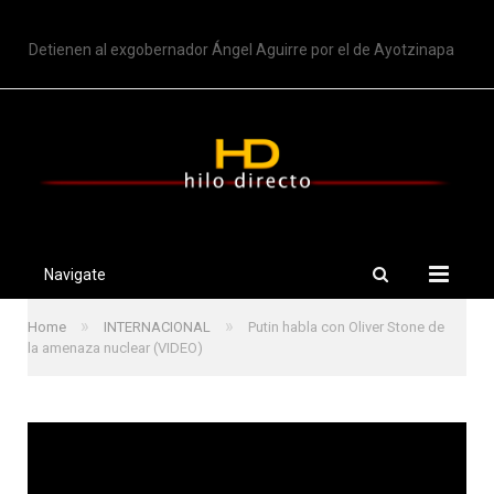
TRENDING
Detienen al exgobernador Ángel Aguirre por el de Ayotzinapa
Navigate
»
»
Home
INTERNACIONAL
Putin habla con Oliver Stone de
la amenaza nuclear (VIDEO)