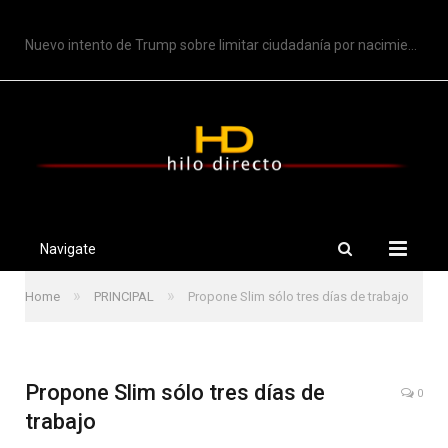
TRENDING
Nuevo intento de Trump sobre limitar ciudadanía por nacimiento
Navigate
»
»
Home
PRINCIPAL
Propone Slim sólo tres días de trabajo
Propone Slim sólo tres días de
0
trabajo