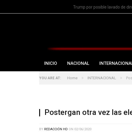
TRENDING
Trump por posible lavado de di
INICIO
NACIONAL
INTERNACIONA
»
»
Home
INTERNACIONAL
Pos
YOU ARE AT:
Postergan otra vez las el
BY
REDACCIÓN HD
ON
02/06/2020