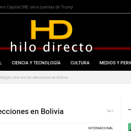
nero Capital ONE ciera cuentas de Trump
L
CIENCIA Y TECNOLOGÍA
CULTURA
MEDIOS Y PERI
tergan otra vez las elecciones en Bolivia
ecciones en Bolivia
0
INTERNACIONAL