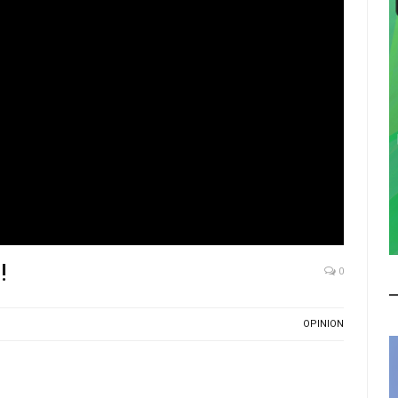
!
0
OPINION