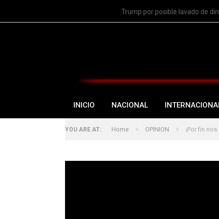
TRENDING
Trump por posible lavado de di
INICIO
NACIONAL
INTERNACIONA
»
»
Home
OPINION
¡Por fin nos
YOU ARE AT: