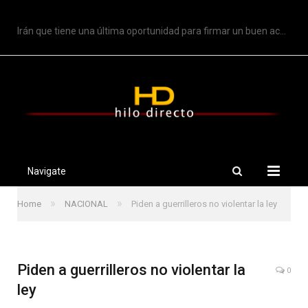
TRENDING
Irán que tiene una última oportunidad para firmar un buen acuerdo: Trump
Navigate
»
»
Home
NACIONAL
Piden a guerrilleros no violentar la ley
Piden a guerrilleros no violentar la
0
ley