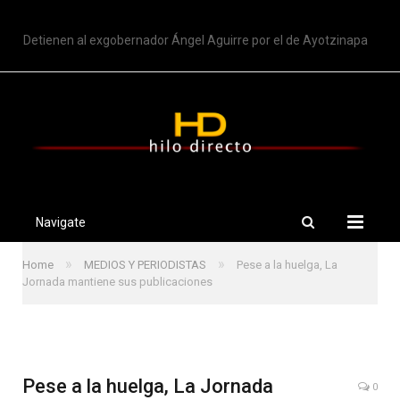
TRENDING
Detienen al exgobernador Ángel Aguirre por el de Ayotzinapa
Navigate
»
»
Home
MEDIOS Y PERIODISTAS
Pese a la huelga, La
Jornada mantiene sus publicaciones
Pese a la huelga, La Jornada
0