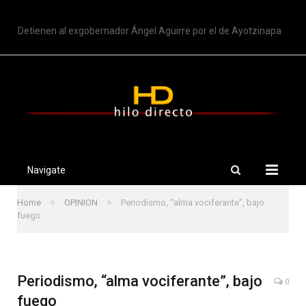
TRENDING
Detienen al exgobernador Ángel Aguirre por el de Ayotzinapa
Navigate
»
»
Home
OPINION
Periodismo, “alma vociferante”, bajo
fuego
Periodismo, “alma vociferante”, bajo
0
fuego