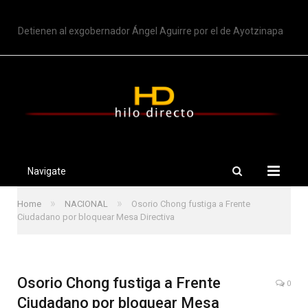
TRENDING
Detienen al exgobernador Ángel Aguirre por el de Ayotzinapa
Navigate
»
»
Home
NACIONAL
Osorio Chong fustiga a Frente
Ciudadano por bloquear Mesa Directiva
Osorio Chong fustiga a Frente
0
Ciudadano por bloquear Mesa