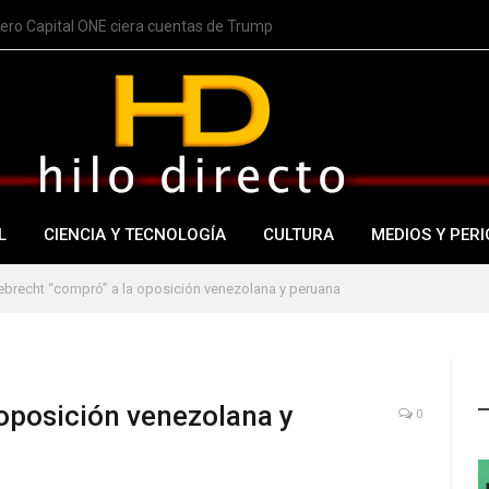
nero Capital ONE ciera cuentas de Trump
L
CIENCIA Y TECNOLOGÍA
CULTURA
MEDIOS Y PERI
brecht “compró” a la oposición venezolana y peruana
oposición venezolana y
0