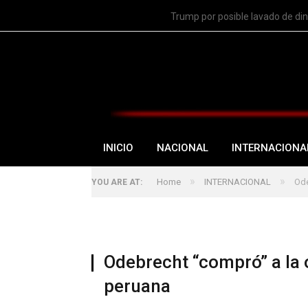
TRENDING
Trump por posible lavado de di
INICIO
NACIONAL
INTERNACIONA
»
»
Home
INTERNACIONAL
Ode
YOU ARE AT:
Odebrecht “compró” a la 
peruana