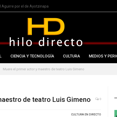
 Aguirre por el de Ayotzinapa
L
CIENCIA Y TECNOLOGÍA
CULTURA
MEDIOS Y PERI
Muere el primer actor y maestro de teatro Luis Gimeno
maestro de teatro Luis Gimeno
0
CULTURA EN DIRECTO