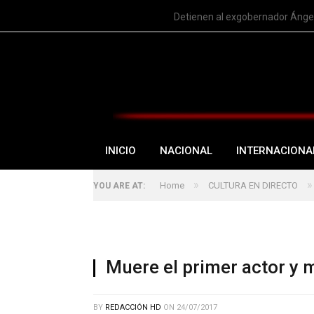
TRENDING
Detienen al exgobernador Ángel
INICIO
NACIONAL
INTERNACIONA
»
»
Home
CULTURA EN DIRECTO
YOU ARE AT:
Muere el primer actor y 
BY
REDACCIÓN HD
ON
24/07/2017