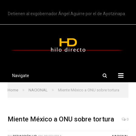
TRENDING
Detienen al exgobernador Ángel Aguirre por el de Ayotzinapa
Navigate
»
»
Home
NACIONAL
Miente México a ONU sobre tortura
Miente México a ONU sobre tortura
0