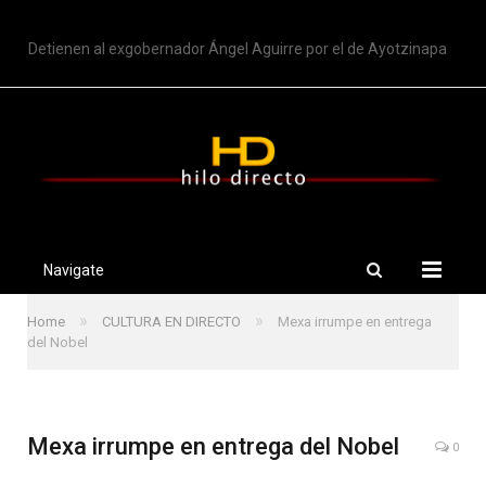
TRENDING
Detienen al exgobernador Ángel Aguirre por el de Ayotzinapa
Navigate
»
»
Home
CULTURA EN DIRECTO
Mexa irrumpe en entrega
del Nobel
Mexa irrumpe en entrega del Nobel
0