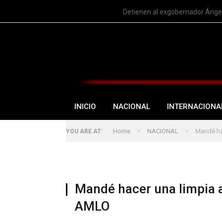
TRENDING
Detienen al exgobernador Ángel
INICIO
NACIONAL
INTERNACIONA
»
»
Home
NACIONAL
Mandé hac
YOU ARE AT:
Mandé hacer una limpia a 
AMLO