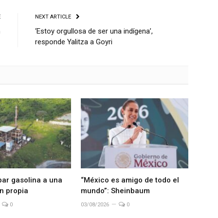
E
NEXT ARTICLE
n
‘Estoy orgullosa de ser una indígena’,
responde Yalitza a Goyri
bar gasolina a una
“México es amigo de todo el
n propia
mundo”: Sheinbaum
0
03/08/2026
0