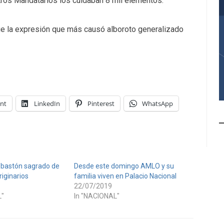
tros Mandatarios los cuidaban 8 mil elementos.
fue la expresión que más causó alboroto generalizado
int
LinkedIn
Pinterest
WhatsApp
 bastón sagrado de
Desde este domingo AMLO y su
riginarios
familia viven en Palacio Nacional
22/07/2019
L"
In "NACIONAL"