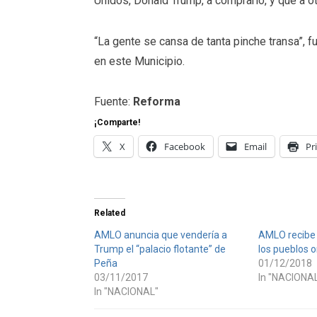
Unidos, Donald Trump, a comprarlo, y que a o
“La gente se cansa de tanta pinche transa”, 
en este Municipio.
Fuente:
Reforma
¡Comparte!
X
Facebook
Email
Pr
Related
AMLO anuncia que vendería a
AMLO recibe
Trump el “palacio flotante” de
los pueblos o
Peña
01/12/2018
03/11/2017
In "NACIONA
In "NACIONAL"