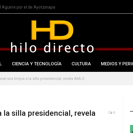
 Aguirre por el de Ayotzinapa
L
CIENCIA Y TECNOLOGÍA
CULTURA
MEDIOS Y PERI
er una limpia a la silla presidencial, revela AMLO
la silla presidencial, revela
0