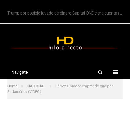
TRENDING
Trump por posible lavado de dinero Capital ONE ciera cuentas de Trump
Navigate
»
»
Home
NACIONAL
López Obrador emprende gira por
Sudamérica (VIDEO)