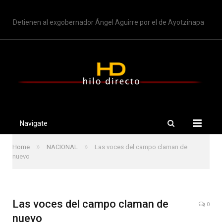
TRENDING
Detienen al exgobernador Ángel Aguirre por el de Ayotzinapa
Navigate
»
»
Home
NACIONAL
Las voces del campo claman de
nuevo
Las voces del campo claman de
0
nuevo