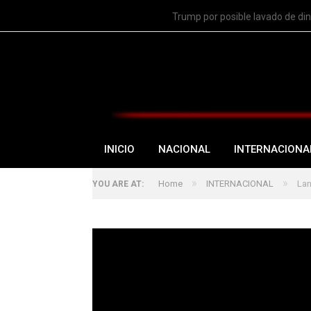
TRENDING
Trump por posible lavado de di
INICIO
NACIONAL
INTERNACIONA
»
»
Home
INTERNACIONAL
Lan
YOU ARE AT: