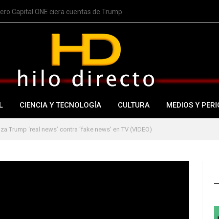
nero Capital ONE ciera cuentas de Trump
L
CIENCIA Y TECNOLOGÍA
CULTURA
MEDIOS Y PERI
za Trump ‘real news’ contra ‘fake news’ en TV (VIDEO)