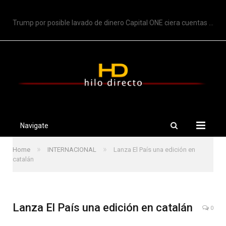
TRENDING
Trump por posible lavado de dinero Capital ONE ciera cuentas de Trump
Navigate
»
»
Home
INTERNACIONAL
Lanza El País una edición en
catalán
Lanza El País una edición en catalán
0