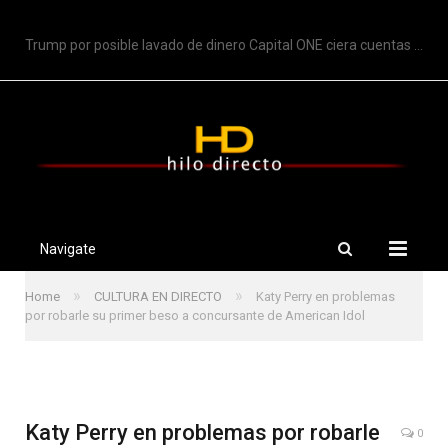
TRENDING
Trump por posible lavado de dinero Capital ONE ciera cuentas de Trump
Navigate
»
»
Home
CULTURA EN DIRECTO
Katy Perry en problemas
por robarle su primer beso a concursante de American Idol
Katy Perry en problemas por robarle
0