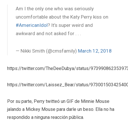
Am I the only one who was seriously
uncomfortable about the Katy Perry kiss on
#AmericanIdol
? It’s super weird and
awkward and not asked for . . .
— Nikki Smith (@cmsfamily)
March 12, 2018
https://twitter.com/TheDeeDubya/status/97399086235397
https://twitter.com/Laissez_Bear/status/97300150342540
Por su parte, Perry twitteó un GIF de Minnie Mouse
jalando a Mickey Mouse para darle un beso. Ella no ha
respondido a ninguna reacción pública.