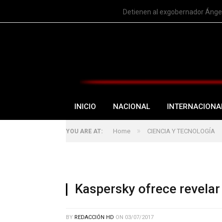
TRENDING
Detienen al exgobernador Ángel
INICIO
NACIONAL
INTERNACIONA
»
Home
CIENCIA Y TECNOLOGÍA
YOU ARE AT:
Kaspersky ofrece revelar
BY
REDACCIÓN HD
ON
03/07/2017