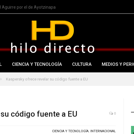
 Aguirre por el de Ayotzinapa
L
CIENCIA Y TECNOLOGÍA
CULTURA
MEDIOS Y PERI
»
Kaspersky ofrece revelar su código fuente a EU
 su código fuente a EU
0
CIENCIA Y TECNOLOGÍA
,
INTERNACIONAL