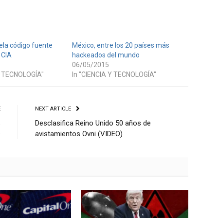
ela código fuente
México, entre los 20 países más
 CIA
hackeados del mundo
06/05/2015
Y TECNOLOGÍA"
In "CIENCIA Y TECNOLOGÍA"
E
NEXT ARTICLE
s
Desclasifica Reino Unido 50 años de
s
avistamientos Ovni (VIDEO)