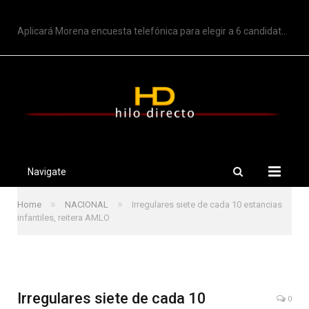
TRENDING
Aplicará Morena encuesta telefónica para elegir a 6 candidatos a gubernaturas
Navigate
»
»
Home
NACIONAL
Irregulares siete de cada 10 estancias
infantiles, reitera AMLO
Irregulares siete de cada 10
0