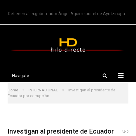
TRENDING
Detienen al exgobernador Ángel Aguirre por el de Ayotzinapa
Navigate
»
»
Home
INTERNACIONAL
Investigan al presidente de
Ecuador por corrupción
Investigan al presidente de Ecuador
0