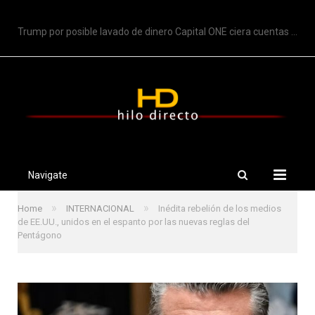
TRENDING
Trump por posible lavado de dinero Capital ONE ciera cuentas de Trump
Navigate
»
»
Home
INTERNACIONAL
Inédita rebelión de los medios
de EE.UU., unidos en el espanto por las nuevas reglas del
Pentágono