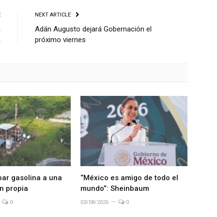
E
NEXT ARTICLE
á
Adán Augusto dejará Gobernación el
a
próximo viernes
bar gasolina a una
“México es amigo de todo el
n propia
mundo”: Sheinbaum
0
03/08/2026
0