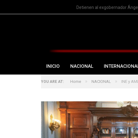
TRENDING
Detienen al exgobernador Ángel
INICIO
NACIONAL
INTERNACIONA
»
»
Home
NACIONAL
INE y AM
YOU ARE AT: