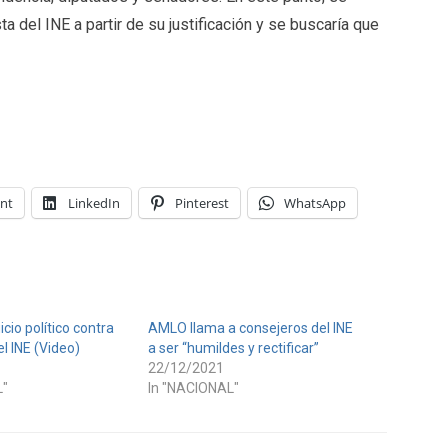
ta del INE a partir de su justificación y se buscaría que
int
LinkedIn
Pinterest
WhatsApp
cio político contra
AMLO llama a consejeros del INE
l INE (Video)
a ser “humildes y rectificar”
22/12/2021
L"
In "NACIONAL"