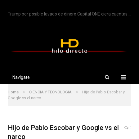
TRENDING
Trump por posible lavado de dinero Capital ONE ciera cuentas de Trump
Navigate
»
»
Home
CIENCIA Y TECNOLOGÍA
Hijo de Pablo Escobar y
Google vs el narco
Hijo de Pablo Escobar y Google vs el
0
narco