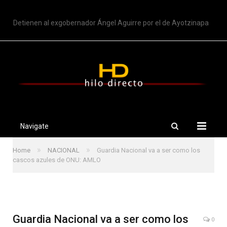
TRENDING
Detienen al exgobernador Ángel Aguirre por el de Ayotzinapa
Navigate
»
»
Home
NACIONAL
Guardia Nacional va a ser como los
cascos azules de ONU: AMLO
Guardia Nacional va a ser como los
0