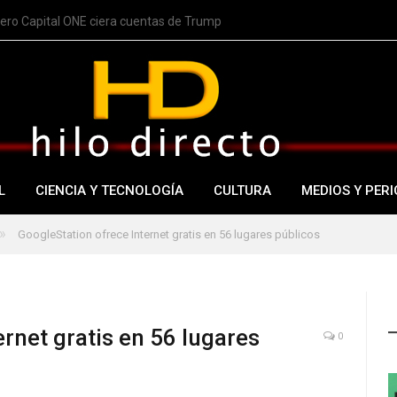
nero Capital ONE ciera cuentas de Trump
L
CIENCIA Y TECNOLOGÍA
CULTURA
MEDIOS Y PERI
»
GoogleStation ofrece Internet gratis en 56 lugares públicos
rnet gratis en 56 lugares
0