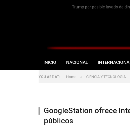
TRENDING
Trump por posible lavado de di
INICIO
NACIONAL
INTERNACIONA
»
Home
CIENCIA Y TECNOLOGÍA
YOU ARE AT:
GoogleStation ofrece Inte
públicos