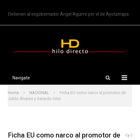
TRENDING
Detienen al exgobernador Ángel Aguirre por el de Ayotzinapa
Navigate
»
»
Home
NACIONAL
Ficha EU como narco al promotor de
Julión Álvarez y Gerardo Ortiz
Ficha EU como narco al promotor de
0