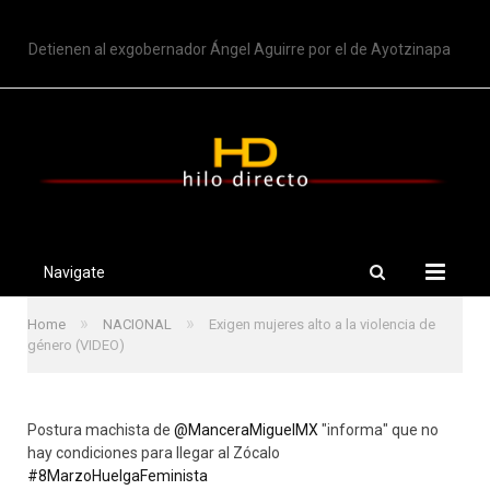
TRENDING
Detienen al exgobernador Ángel Aguirre por el de Ayotzinapa
Navigate
»
»
Home
NACIONAL
Exigen mujeres alto a la violencia de
género (VIDEO)
Postura machista de
@ManceraMiguelMX
"informa" que no
hay condiciones para llegar al Zócalo
#8MarzoHuelgaFeminista