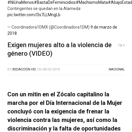
#NiUnaMenos
#BastaDeFeminicidios
#MachismoMata
#AbajoEstad
Contingentes se quedan en la Alameda
pic.twitter.com/Ds7LLMngLb
— Coordinadora1DMX (@Coordinadora1DM)
9 de marzo de
2018
Exigen mujeres alto a la violencia de
0
género (VIDEO)
BY
REDACCIÓN HD
ON
08/03/2018
NACIONAL
Con un mitin en el Zócalo capitalino la
marcha por el Día Internacional de la Mujer
concluyó con la exigencia de frenar la
violencia contra las mujeres, así como la
discriminación y la falta de oportunidades