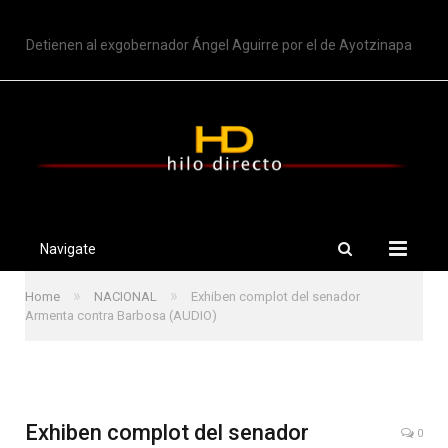
TRENDING
Detienen al exgobernador Ángel Aguirre por el de Ayotzinapa
Navigate
»
»
Home
NACIONAL
Exhiben complot del senador
Armenta contra Barbosa (AUDIO)
Exhiben complot del senador
0