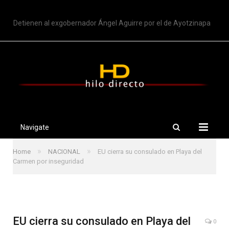
TRENDING
Detienen al exgobernador Ángel Aguirre por el de Ayotzinapa
Navigate
»
»
Home
NACIONAL
EU cierra su consulado en Playa del
Carmen por inseguridad
EU cierra su consulado en Playa del
0