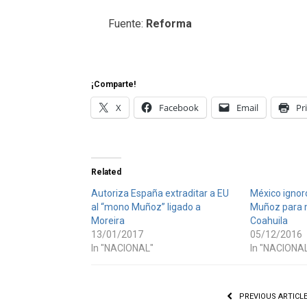
Fuente:
Reforma
¡Comparte!
X
Facebook
Email
Pr
Related
Autoriza España extraditar a EU
México ignor
al “mono Muñoz” ligado a
Muñoz para m
Moreira
Coahuila
13/01/2017
05/12/2016
In "NACIONAL"
In "NACIONA
PREVIOUS ARTICL