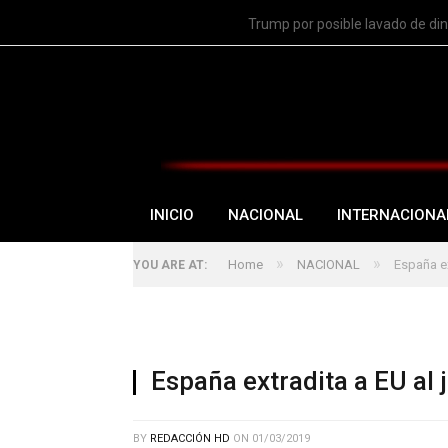
TRENDING
Trump por posible lavado de di
INICIO
NACIONAL
INTERNACIONA
»
»
Home
NACIONAL
España ex
YOU ARE AT:
España extradita a EU al 
BY
REDACCIÓN HD
ON
01/03/2019