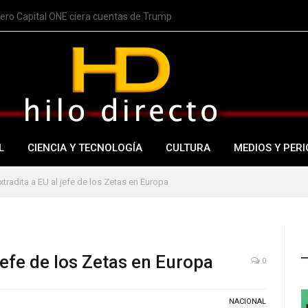
nero Capital ONE ciera cuentas de Trump
L
CIENCIA Y TECNOLOGÍA
CULTURA
MEDIOS Y PERI
tradita a EU al jefe de los Zetas en Europa
jefe de los Zetas en Europa
0
NACIONAL