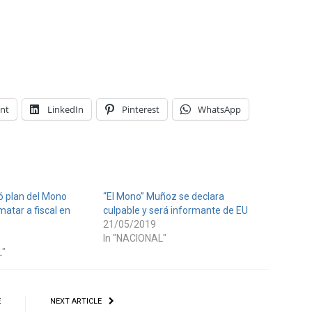
int
LinkedIn
Pinterest
WhatsApp
ó plan del Mono
“El Mono” Muñoz se declara
atar a fiscal en
culpable y será informante de EU
21/05/2019
In "NACIONAL"
L"
E
NEXT ARTICLE