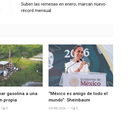
s
Suben las remesas en enero; marcan nuevo
d
récord mensual
bar gasolina a una
“México es amigo de todo el
n propia
mundo”: Sheinbaum
0
03/08/2026
0