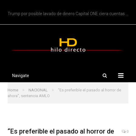
TRENDING
Trump por posible lavado de dinero Capital ONE ciera cuentas de Trump
Navigate
»
»
Home
NACIONAL
“Es preferible el pasado al horror de
ahora”, sentencia AMLO
“Es preferible el pasado al horror de
0