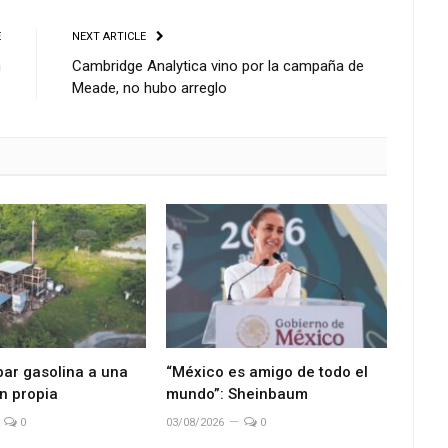
E
NEXT ARTICLE
n
Cambridge Analytica vino por la campaña de
s
Meade, no hubo arreglo
bar gasolina a una
“México es amigo de todo el
n propia
mundo”: Sheinbaum
0
03/08/2026
0