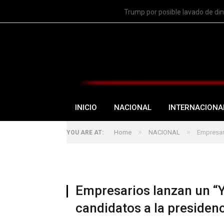
TRENDING
Trump por posible lavado de di
INICIO
NACIONAL
INTERNACIONA
»
»
Home
NACIONAL
Empresari
YOU ARE AT:
Empresarios lanzan un “Y
candidatos a la presiden