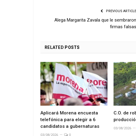
PREVIOUS ARTICL
Alega Margarita Zavala que le sembraro
firmas falsa
RELATED
POSTS
Aplicará Morena encuesta
C.O. de ro
telefónica para elegir a 6
producció
candidatos a gubernaturas
03/08/2026
03/08/2026
0