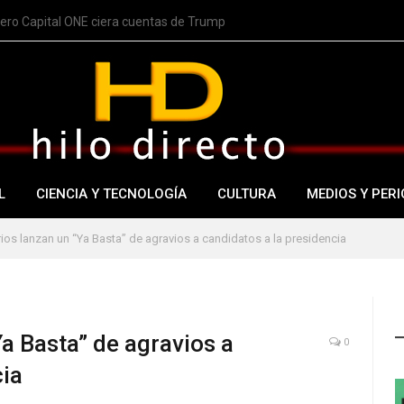
nero Capital ONE ciera cuentas de Trump
L
CIENCIA Y TECNOLOGÍA
CULTURA
MEDIOS Y PERI
os lanzan un “Ya Basta” de agravios a candidatos a la presidencia
a Basta” de agravios a
0
cia