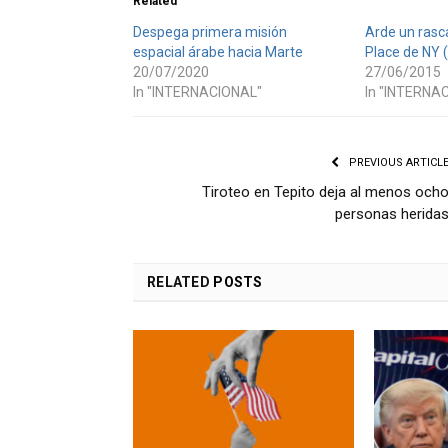
Related
Despega primera misión
Arde un rasc
espacial árabe hacia Marte
Place de NY 
20/07/2020
27/06/2015
In "INTERNACIONAL"
In "INTERNA
PREVIOUS ARTICL
Tiroteo en Tepito deja al menos och
personas herida
RELATED
POSTS