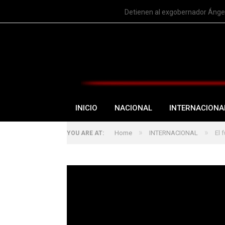
TRENDING
Detienen al exgobernador Ángel
INICIO
NACIONAL
INTERNACIONA
»
»
Home
INTERNACIONAL
El 
YOU ARE AT: