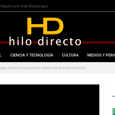
 Aguirre por el de Ayotzinapa
L
CIENCIA Y TECNOLOGÍA
CULTURA
MEDIOS Y PERI
fuego devora un rascacielos residencial en Dubai (VIDEOS)