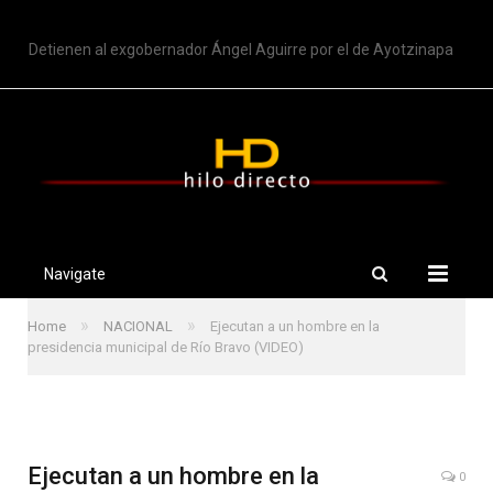
TRENDING
Detienen al exgobernador Ángel Aguirre por el de Ayotzinapa
Navigate
»
»
Home
NACIONAL
Ejecutan a un hombre en la
presidencia municipal de Río Bravo (VIDEO)
Ejecutan a un hombre en la
0