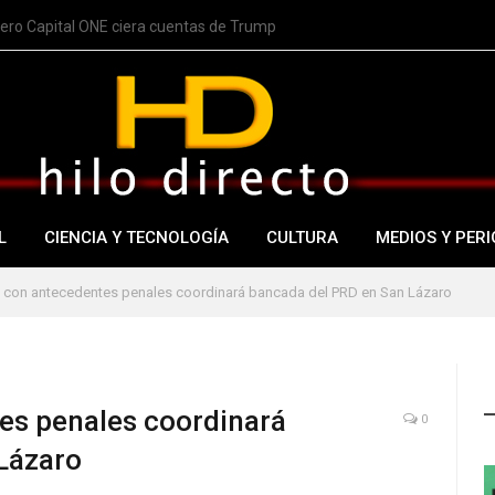
nero Capital ONE ciera cuentas de Trump
L
CIENCIA Y TECNOLOGÍA
CULTURA
MEDIOS Y PERI
 con antecedentes penales coordinará bancada del PRD en San Lázaro
es penales coordinará
0
Lázaro