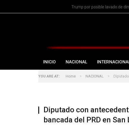
TRENDING
Trump por posible lavado de di
INICIO
NACIONAL
INTERNACIONA
»
»
Home
NACIONAL
Diputado
YOU ARE AT:
Diputado con antecedent
bancada del PRD en San 