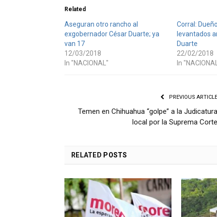
Related
Aseguran otro rancho al
Corral: Dueñ
exgobernador César Duarte; ya
levantados a
van 17
Duarte
12/03/2018
22/02/2018
In "NACIONAL"
In "NACIONA
PREVIOUS ARTICL
Temen en Chihuahua “golpe” a la Judicatur
local por la Suprema Cort
RELATED
POSTS