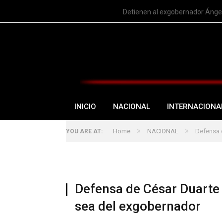
TRENDING
Nuevo intento de Trump sobre l
INICIO
NACIONAL
INTERNACIONA
»
»
Home
NACIONAL
Defensa 
YOU ARE AT:
Defensa de César Duarte
sea del exgobernador