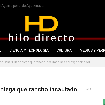
imitar ciudadanía por nacimiento
L
CIENCIA Y TECNOLOGÍA
CULTURA
MEDIOS Y PERI
de César Duarte niega que rancho incautado sea del exgobernador
 niega que rancho incautado
0