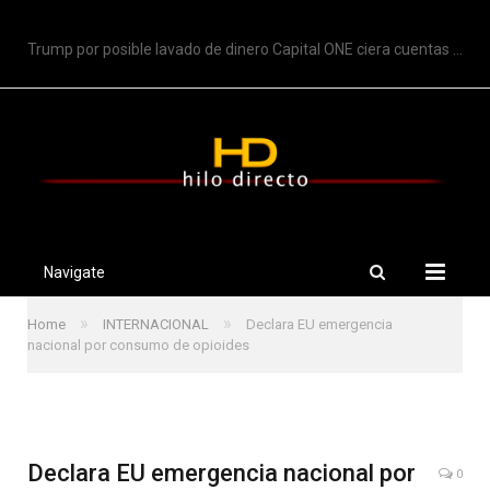
TRENDING
Trump por posible lavado de dinero Capital ONE ciera cuentas de Trump
Navigate
»
»
Home
INTERNACIONAL
Declara EU emergencia
nacional por consumo de opioides
Declara EU emergencia nacional por
0