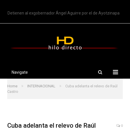
TRENDING
Nuevo intento de Trump sobre limitar ciudadanía por nacimiento
Navigate
»
»
Home
INTERNACIONAL
Cuba adelanta el relevo de Raúl
Castro
Cuba adelanta el relevo de Raúl
0