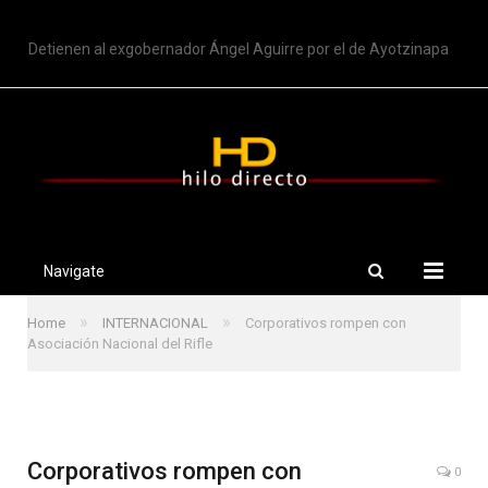
TRENDING
Detienen al exgobernador Ángel Aguirre por el de Ayotzinapa
Navigate
»
»
Home
INTERNACIONAL
Corporativos rompen con
Asociación Nacional del Rifle
Corporativos rompen con
0