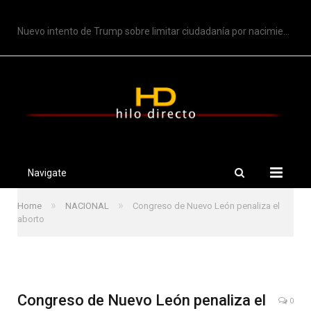
TRENDING
Nuevo intento de Trump sobre limitar ciudadanía por nacimiento
Navigate
»
»
Home
NACIONAL
Congreso de Nuevo León penaliza el
aborto
Congreso de Nuevo León penaliza el
0