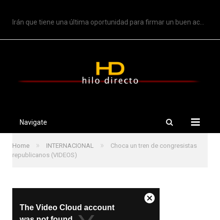
TRENDING
Irán que tiene una última oportunidad para firmar un buen acuerdo: Trump
Navigate
»
»
Home
INTERNACIONAL
Choca un tren de congresistas
republicanos (VIDEOS)