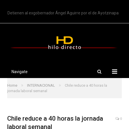
TRENDING
Detienen al exgobernador Ángel Aguirre por el de Ayotzinapa
Navigate
»
»
Home
INTERNACIONAL
Chile reduce a 40 horas la
jornada laboral semanal
Chile reduce a 40 horas la jornada
0
laboral semanal